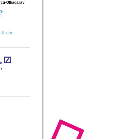
rcq-Olhagaray
q-
m
ndt.com
r