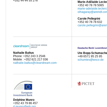
+352 44 44 55 276
Marie-Adélaïde Lecle
+352 40 78 78 5065
marie-adelaide.leclerc
olhagaray@arendt.co
Carole Pellegrini
+352 40 78 78 632
carole.pellegrini@are
Nathalie Baltus
Ute Bopp-Schumache
Phone: +352 243 3 2546
+49 6571 95 25 95
Mobile : +352 621 217 036
schumies@wsco.de
nathalie.baltus@clearstream.com
Delphine Munro
+352 43 79 86 457
d.munro@eib.org