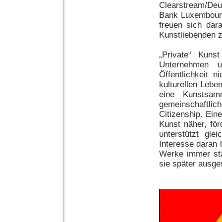
Clearstream/Deu
Bank Luxembourg,
freuen sich dar
Kunstliebenden z
„Private“ Kun
Unternehmen u
Öffentlichkeit n
kulturellen Lebe
eine Kunstsamm
gemeinschaftlic
Citizenship. Ei
Kunst näher, för
unterstützt glei
Interesse daran 
Werke immer stä
sie später ausges