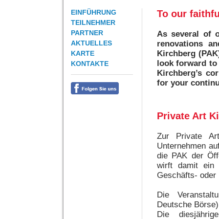
EINFÜHRUNG
To our faithf
TEILNEHMER
PARTNER
As several of o
AKTUELLES
renovations and
Kirchberg (PAK)
KARTE
look forward to
KONTAKTE
Kirchberg’s cor
for your contin
Private Art K
Zur Private A
Unternehmen auf 
die PAK der Öff
wirft damit ein
Geschäfts- oder 
Die Veranstal
Deutsche Börse) 
Die diesjähri